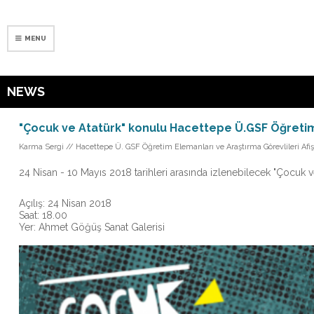
MENU
NEWS
"Çocuk ve Atatürk" konulu Hacettepe Ü.GSF Öğretim E
Karma Sergi // Hacettepe Ü. GSF Öğretim Elemanları ve Araştırma Görevlileri Afiş 
24 Nisan - 10 Mayıs 2018 tarihleri arasında izlenebilecek "Çocuk 
Açılış: 24 Nisan 2018
Saat: 18.00
Yer: Ahmet Göğüş Sanat Galerisi