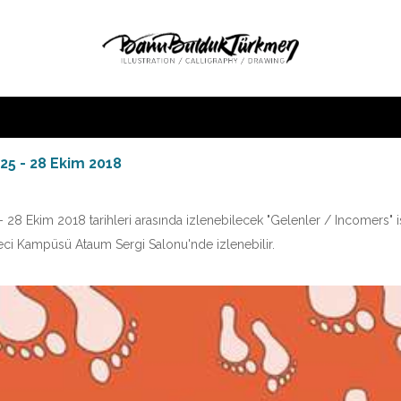
25 - 28 Ekim 2018
 28 Ekim 2018 tarihleri arasında izlenebilecek "Gelenler / Incomers" 
beci Kampüsü Ataum Sergi Salonu'nde izlenebilir.