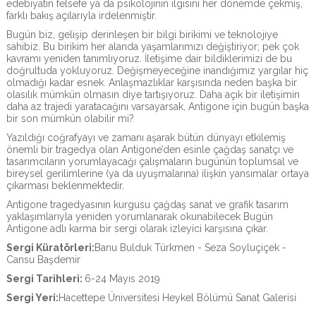
edebiyatın felsefe ya da psikolojinin ilgisini her dönemde çekmiş,
farklı bakış açılarıyla irdelenmiştir.
Bugün biz, gelişip derinleşen bir bilgi birikimi ve teknolojiye
sahibiz. Bu birikim her alanda yaşamlarımızı değiştiriyor; pek çok
kavramı yeniden tanımlıyoruz. İletişime dair bildiklerimizi de bu
doğrultuda yokluyoruz. Değişmeyeceğine inandığımız yargılar hiç
olmadığı kadar esnek. Anlaşmazlıklar karşısında neden başka bir
olasılık mümkün olmasın diye tartışıyoruz. Daha açık bir iletişimin
daha az trajedi yaratacağını varsayarsak, Antigone için bugün başka
bir son mümkün olabilir mi?
Yazıldığı coğrafyayı ve zamanı aşarak bütün dünyayı etkilemiş
önemli bir tragedya olan Antigone’den esinle çağdaş sanatçı ve
tasarımcıların yorumlayacağı çalışmaların bugünün toplumsal ve
bireysel gerilimlerine (ya da uyuşmalarına) ilişkin yansımalar ortaya
çıkarması beklenmektedir.
Antigone tragedyasının kurgusu çağdaş sanat ve grafik tasarım
yaklaşımlarıyla yeniden yorumlanarak okunabilecek Bugün
Antigone adlı karma bir sergi olarak izleyici karşısına çıkar.
Sergi Küratörleri:
Banu Bulduk Türkmen - Seza Soyluçiçek -
Cansu Başdemir
Sergi Tarihleri:
6-24 Mayıs 2019
Sergi Yeri:
Hacettepe Üniversitesi Heykel Bölümü Sanat Galerisi