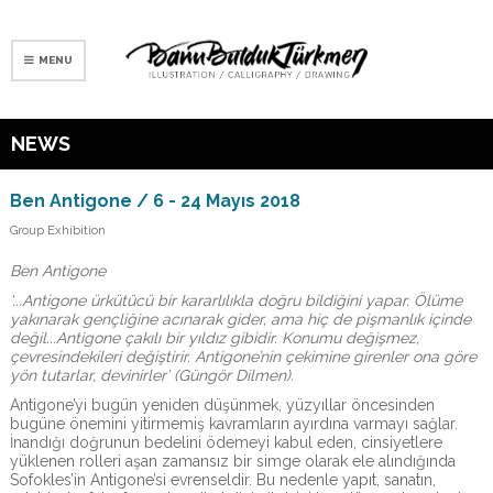
MENU
NEWS
Ben Antigone / 6 - 24 Mayıs 2018
Group Exhibition
Ben Antigone
‘...Antigone ürkütücü bir kararlılıkla doğru bildiğini yapar. Ölüme
yakınarak gençliğine acınarak gider, ama hiç de pişmanlık içinde
değil...Antigone çakılı bir yıldız gibidir. Konumu değişmez,
çevresindekileri değiştirir. Antigone’nin çekimine girenler ona göre
yön tutarlar, devinirler’ (Güngör Dilmen).
Antigone’yi bugün yeniden düşünmek, yüzyıllar öncesinden
bugüne önemini yitirmemiş kavramların ayırdına varmayı sağlar.
İnandığı doğrunun bedelini ödemeyi kabul eden, cinsiyetlere
yüklenen rolleri aşan zamansız bir simge olarak ele alındığında
Sofokles’in Antigone’si evrenseldir. Bu nedenle yapıt, sanatın,