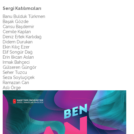
Sergi Katılımcıları
Banu Bulduk Türkmen
Başak Gözde
Cansu Başdemir
Cemile Kaplan
Deniz Ertek Karlıdağ
Didem Durukan
Ekin Kılıç Ezer
Elif Songür Dağ
Erin İlkcan Aslan
Irmak Bahçeci
Gülseren Güngör
Seher Tuzcu
Seza Soyluçiçek
Ramazan Can
Aslı Örge